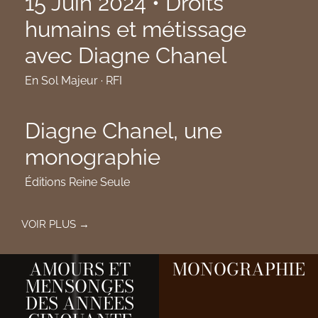
15 Juin 2024 • Droits
humains et métissage
avec Diagne Chanel
En Sol Majeur · RFI
Diagne Chanel, une
monographie
Éditions Reine Seule
VOIR PLUS →
AMOURS ET
MONOGRAPHIE
MENSONGES
DES ANNÉES