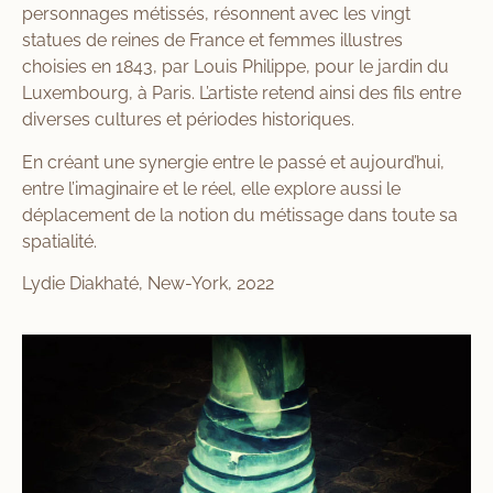
personnages métissés, résonnent avec les vingt
statues de reines de France et femmes illustres
choisies en 1843, par Louis Philippe, pour le jardin du
Luxembourg, à Paris. L’artiste retend ainsi des fils entre
diverses cultures et périodes historiques.
En créant une synergie entre le passé et aujourd’hui,
entre l’imaginaire et le réel, elle explore aussi le
déplacement de la notion du métissage dans toute sa
spatialité.
Lydie Diakhaté, New-York, 2022