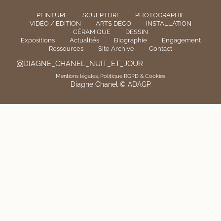
PEINTURE
SCULPTURE
PHOTOGRAPHIE
VIDÉO / ÉDITION
ARTS DÉCO
INSTALLATION
CÉRAMIQUE
DESSIN
Expositions
Actualités
Biographie
Engagement
Ressources
Site Archive
Contact
DIAGNE_CHANEL_NUIT_ET_JOUR
Mentions légales, Politique RGPD & Cookies
Diagne Chanel © ADAGP